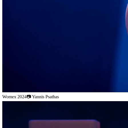
Womex 2024
📷
Yannis Psathas